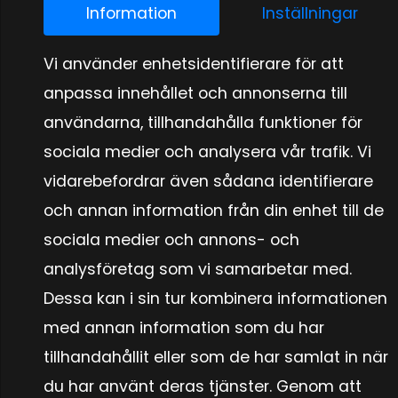
Information
Inställningar
Vi använder enhetsidentifierare för att
anpassa innehållet och annonserna till
Motalas äldsta trafikskola
användarna, tillhandahålla funktioner för
som startades 1921
sociala medier och analysera vår trafik. Vi
vidarebefordrar även sådana identifierare
Våra rutinerade lärare
och annan information från din enhet till de
kan ge dig en effektiv och
sociala medier och annons- och
rolig utbildning till en
analysföretag som vi samarbetar med.
Dessa kan i sin tur kombinera informationen
rimlig kostnad!
med annan information som du har
tillhandahållit eller som de har samlat in när
Kontakta oss
du har använt deras tjänster. Genom att